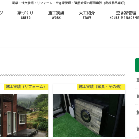
新築・注文住宅・リフォーム・空き家管理・遮熱対策の原田建設（島根県邑南町）
ジ
家づくり
施工実績
大工紹介
空き家管理
CREED
WORK
STAFF
HOUSE MANAGEME
施工実績（リフォーム）
施工実績（家具・その他）