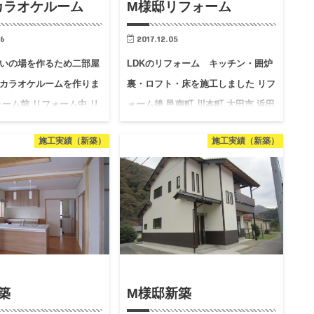
カラオケルーム
M様邸リフォーム
06
2017.12.05
いの場を作るため二部屋
LDKのリフォーム キッチン・囲炉
カラオケルームを作りま
裏・ロフト・床を施工しました リフ
ォーム前 リフォーム中 リ
ォーム後 邑南町,川本町,大田市,浜田
…
市,…
施工実績（新築）
施工実績（新築）
築
M様邸新築