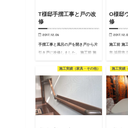
T様邸手摺工事と戸の改
O様邸
修
修
2017.12.06
2017.12.
手摺工事と風呂の戸を開き戸から片
施工前 施工
引き戸に改修しました。 施工前 施
市,浜田市
工後 邑南町,川本町,大田市,浜田市,
ォームなど
施工実績（家具・その他）
施工実績（
江津市…
さい。