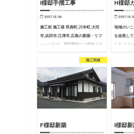
I様邸手摺工事
H様邸
2017.12.06
2017.12.
施工前 施工後 邑南町,川本町,大田
地域のいこ
市,浜田市,江津市,広島の新築・リフ
を改装して
ォームなど、原田建設にご相談くだ
した リフ
さい。
フォーム後
施工実績
F様邸新築
I様邸新